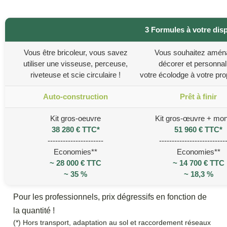
3 Formules à votre dis
Vous être bricoleur, vous savez
Vous souhaitez amén
utiliser une visseuse, perceuse,
décorer et personnal
riveteuse et scie circulaire !
votre écolodge à votre pro
Auto-construction
Prêt à finir
Kit gros-oeuvre
Kit gros-œuvre + mo
38 280 € TTC*
51 960 € TTC*
----------------------
--------------------------
Economies**
Economies**
~ 28 000 € TTC
~ 14 700 € TTC
~ 35 %
~ 18,3 %
Pour les professionnels, prix dégressifs en fonction de
la quantité !
(*) Hors transport, adaptation au sol et raccordement réseaux