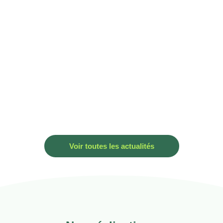
#Écologie
Été 2025 : un tournant climatique qui
accélère la quête d’habitats résilients
Été 2025 : un tournant climatique qui accélère la quête
d’habitats résilients # Écologie Facebook Instagram
Linkedin Envelope – Arkegreen...
Lire
Voir toutes les actualités