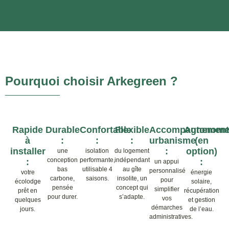
Pourquoi choisir Arkegreen ?
Rapide
Durable
Confortable
Flexible
Accompagnement
Autonom
à
:
:
:
urbanisme
(en
installer
:
option)
une
isolation
du logement
conception
performante,
indépendant
:
:
un appui
bas
utilisable 4
au gîte
personnalisé
votre
énergie
carbone,
saisons.
insolite, un
pour
écolodge
solaire,
pensée
concept qui
simplifier
prêt en
récupération
pour durer.
s’adapte.
vos
quelques
et gestion
démarches
jours.
de l’eau.
administratives.