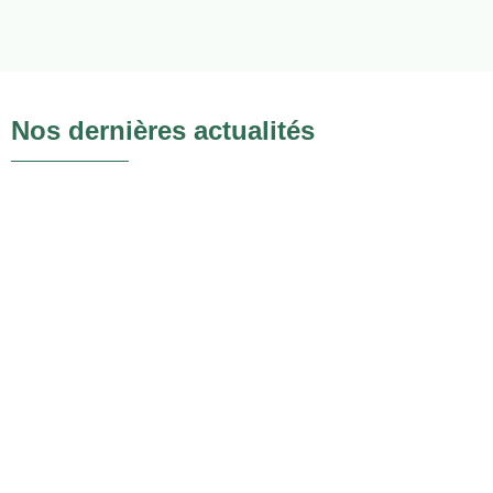
Nos dernières actualités
#Interview
Succès à Cumières : un écolodge
Arkegreen séduit les voyageurs au
cœur du vignoble champenois
Succès à Cumières : un écolodge Arkegreen séduit les
voyageurs au cœur du vignoble champenois # Interview
Facebook Instagram Linkedin...